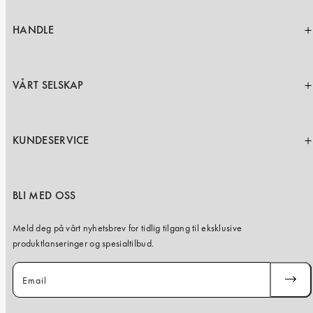
iPhone 15 Pro Max
iPhone 15
HANDLE
iPhone 14 Pro
iPhone 14
VÅRT SELSKAP
iPhone 13 Pro
iPhone 13
KUNDESERVICE
Alle telefonmodeller
BLI MED OSS
Meld deg på vårt nyhetsbrev for tidlig tilgang til eksklusive
produktlanseringer og spesialtilbud.
Email
SUBSC