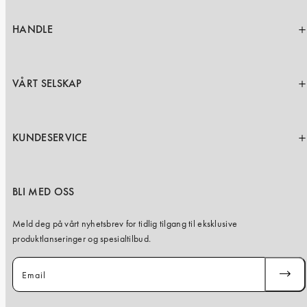
iPhone 15 Pro Max
iPhone 15
HANDLE
iPhone 14 Pro
iPhone 14
VÅRT SELSKAP
iPhone 13 Pro
iPhone 13
KUNDESERVICE
Alle telefonmodeller
BLI MED OSS
Meld deg på vårt nyhetsbrev for tidlig tilgang til eksklusive
produktlanseringer og spesialtilbud.
Email
SUBSC