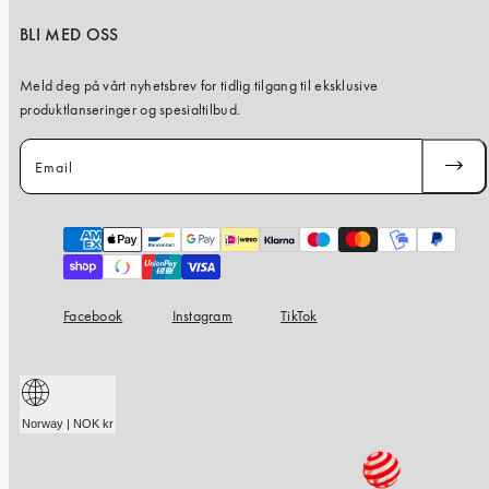
BLI MED OSS
Meld deg på vårt nyhetsbrev for tidlig tilgang til eksklusive
produktlanseringer og spesialtilbud.
Email
SUBSC
Payment
methods
Facebook
Instagram
TikTok
Norway | NOK kr