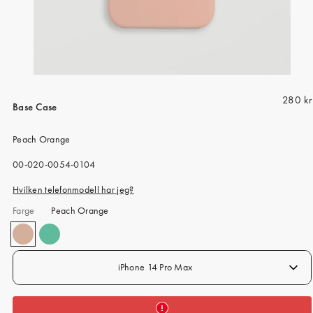
iPhone 15 Pro Max
iPhone 15
iPhone 14 Pro
iPhone 14
R
280 kr
iPhone 13 Pro
Base Case
e
iPhone 13
g
Peach Orange
u
Alle telefonmodeller
l
SKU:
00-020-0054-0104
a
Hvilken telefonmodell har jeg?
r
Farge
Peach Orange
p
r
i
c
iPhone 14 Pro Max
e