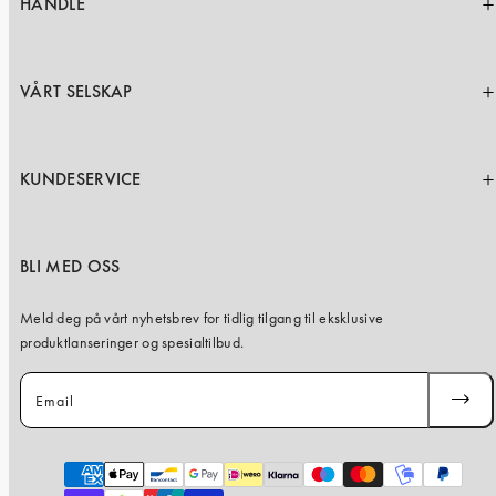
HANDLE
VÅRT SELSKAP
KUNDESERVICE
BLI MED OSS
Meld deg på vårt nyhetsbrev for tidlig tilgang til eksklusive
produktlanseringer og spesialtilbud.
Email
SUBSC
Payment
methods