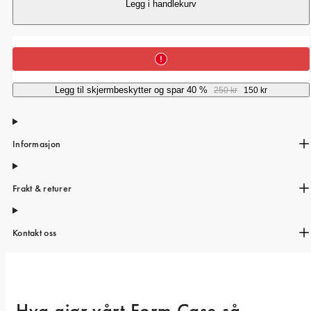
iPhone 15 Pro Max
Legg i handlekurv
iPhone 15
iPhone 14 Pro
iPhone 14
Legg til skjermbeskytter og spar 40 %
250 kr
150 kr
iPhone 13 Pro
iPhone 13
Informasjon
Alle telefonmodeller
Frakt & returer
Kontakt oss
Hva gjør vårt Form Case så 