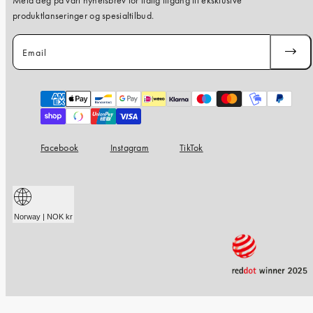
Meld deg på vårt nyhetsbrev for tidlig tilgang til eksklusive
produktlanseringer og spesialtilbud.
Email
SUBSC
Payment
methods
Facebook
Instagram
TikTok
Norway | NOK kr