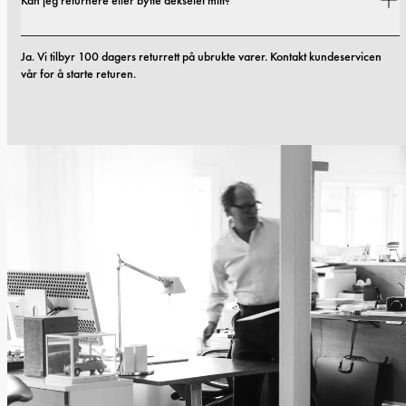
Kan jeg returnere eller bytte dekselet mitt?
noen material- eller produksjonsfeil innen de første 12 månedene etter 
kjøpet, erstatter vi det uten kostnad. Les mer i våre 
vilkår. 
Ja. Vi tilbyr 100 dagers returrett på ubrukte varer. Kontakt kundeservicen 
vår for å starte returen.