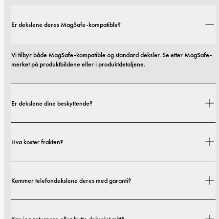
Er dekslene deres MagSafe-kompatible?
Vi tilbyr både MagSafe-kompatible og standard deksler. Se etter MagSafe-
merket på produktbildene eller i produktdetaljene.
Er dekslene dine beskyttende?
Ja. Dekslene våre er designet for både stil og beskyttelse, med alternativer 
Hva koster frakten?
som spenner fra slanke profiler til mer beskyttende utforminger.
Fraktkostnader og leveringstider avhenger av hvor du befinner deg. Du 
Kommer telefondekslene deres med garanti?
finner alle detaljer i vår 
fraktpolicy.
Ja! Alle våre deksler kommer med en 1-års garanti. Hvis dekslet ditt har 