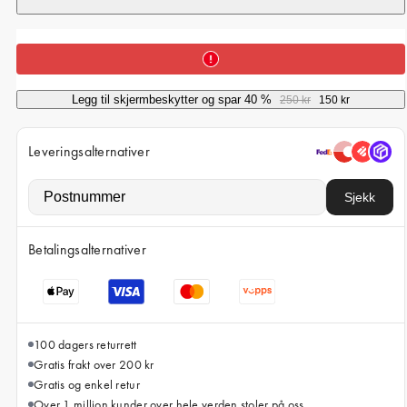
iPhone 15 Pro Max
iPhone 15
iPhone 14 Pro
iPhone 14
Legg til skjermbeskytter og spar 40 %
250 kr
150 kr
iPhone 13 Pro
Leveringsalternativer
iPhone 13
Sjekk
Alle telefonmodeller
Betalingsalternativer
100 dagers returrett
Gratis frakt over 200 kr
Gratis og enkel retur
Over 1 million kunder over hele verden stoler på oss