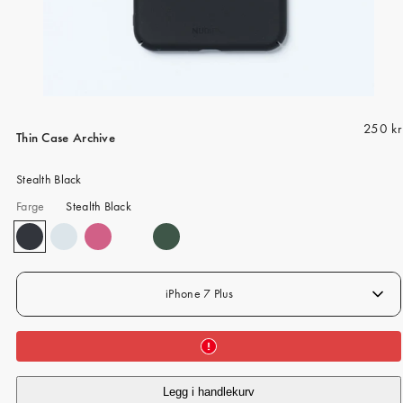
iPhone 15 Pro Max
iPhone 15
iPhone 14 Pro
iPhone 14
R
250 kr
iPhone 13 Pro
Thin Case Archive
e
iPhone 13
g
Stealth Black
u
Alle telefonmodeller
Farge
Stealth Black
l
a
r
p
r
iPhone 7 Plus
i
c
e
Legg i handlekurv