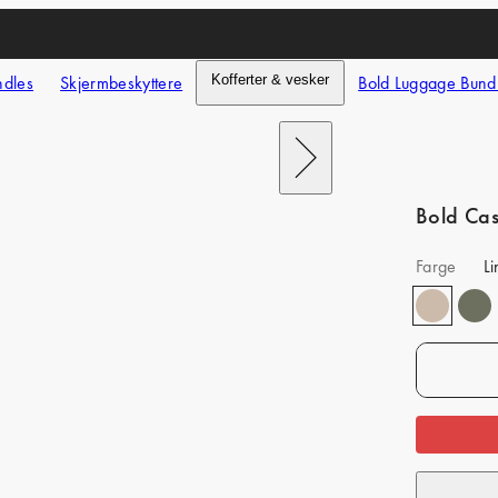
ndles
Skjermbeskyttere
Kofferter & vesker
Bold Luggage Bund
Next
Bold Ca
Farge
L