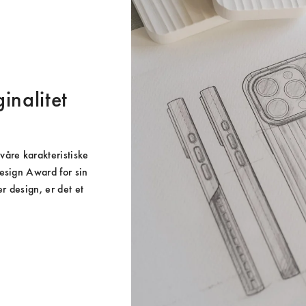
inalitet
åre karakteristiske 
esign Award for sin 
r design, er det et 