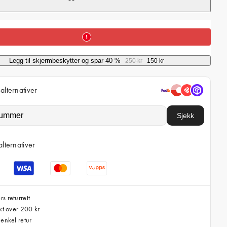
i
c
e
Legg til skjermbeskytter og spar 40 %
250 kr
150 kr
alternativer
Sjekk
alternativer
s returrett
akt over 200 kr
 enkel retur