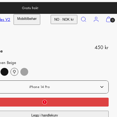
Gratis frakt
Search
Account
View
les V2
Mobiltilbehør
NO · NOK kr
0
my
cart
(0)
R
450 kr
se
e
inen Beige
g
u
l
a
iPhone 14 Pro
r
p
r
Legg i handlekurv