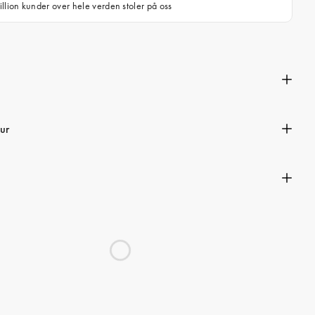
llion kunder over hele verden stoler på oss
n
ur
s