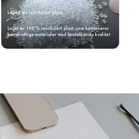
Lagert av resirkulert plast
Laget av 100 % resirkulert plast, som kombinerer 
bærekraftige materialer med førsteklasses kvalitet