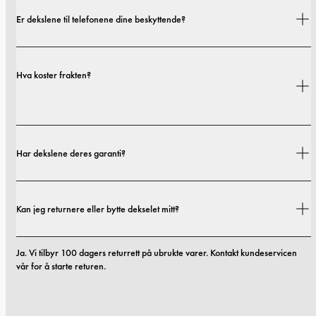
Er dekslene til telefonene dine beskyttende?
Ja. Dekslene våre er designet for både stil og beskyttelse, med alternativer 
Hva koster frakten?
som spenner fra slanke profiler til mer beskyttende utforminger.
Fraktkostnader og leveringstider avhenger av hvor du befinner deg. Du 
Har dekslene deres garanti?
finner alle detaljer i vår 
fraktpolicy.
Ja! Alle våre deksler kommer med en 
1-års garanti
. Hvis dekslet ditt har 
Kan jeg returnere eller bytte dekselet mitt?
noen material- eller produksjonsfeil innen de første 12 månedene etter 
kjøpet, erstatter vi det uten kostnad. Les mer i våre 
vilkår. 
Ja. Vi tilbyr 100 dagers returrett på ubrukte varer. Kontakt kundeservicen 
vår for å starte returen.