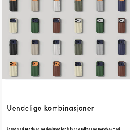
Uendelige kombinasjoner
Laget med presisjon og designet for å kunne mikses og matches med 